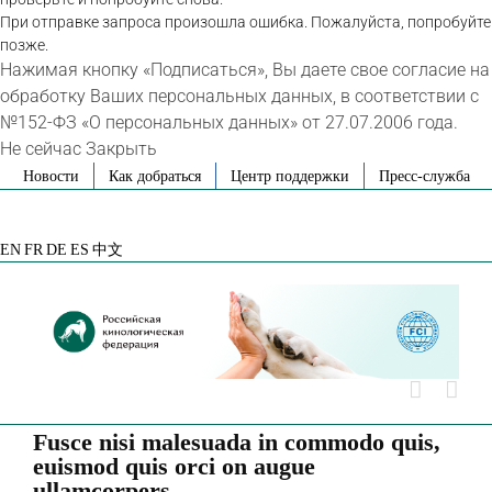
При отправке запроса произошла ошибка. Пожалуйста, попробуйте
позже.
Нажимая кнопку «Подписаться», Вы даете свое согласие на
обработку Ваших персональных данных, в соответствии с
№152-ФЗ «О персональных данных» от 27.07.2006 года.
Не сейчас
Закрыть
Skip
Новости
Как добраться
Центр поддержки
Пресс-служба
to
VK
Telegram
YouTube
Rutube
Яндекс
content
Дзен
EN
FR
DE
ES
中文
Fusce nisi malesuada in commodo quis,
euismod quis orci on augue
ullamcorpers.