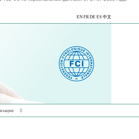
VK
Telegram
YouTube
Rutube
Яндекс
EN
FR
DE
ES
中文
Дзен
низации