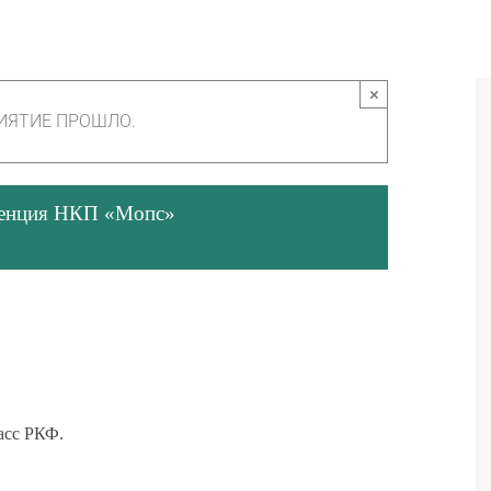
×
ИЯТИЕ ПРОШЛО.
ренция НКП «Мопс»
ласс РКФ.