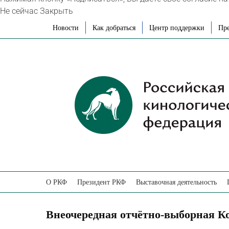
Не сейчас
Закрыть
Skip
Новости
Как добраться
Центр поддержки
Пре
to
content
О РКФ
Президент РКФ
Выставочная деятельность
Внеочередная отчётно-выборная 