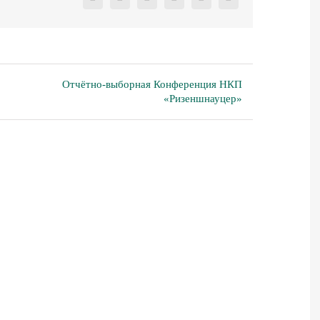
Facebook
X
Reddit
LinkedIn
Pinterest
Vk
Отчётно-выборная Конференция НКП
«Ризеншнауцер»