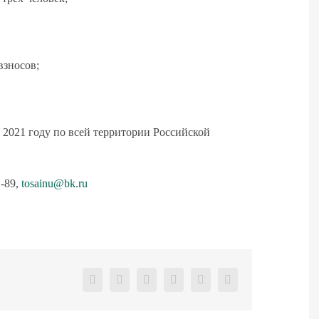
взносов;
2021 году по всей территории Российской
-89,
tosainu@bk.ru
Facebook
X
Reddit
LinkedIn
Pinterest
Vk