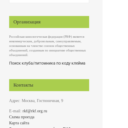
Организация
Российская кинологическая федерация (РКФ) является
некоммерческим, добровольным, самоуправляемым,
основанным на членстве союзом общественных
объединений, созданным по инициативе общественных
объединений.
Поиск клуба/питомника по коду клейма
Контакты
Адрес: Москва, Гостиничная, 9
E-mail:
rkf@rkf.org.ru
Схема проезда
Карта сайта