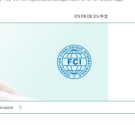
VK
Telegram
YouTube
Rutube
Яндекс
EN
FR
DE
ES
中文
Дзен
низации