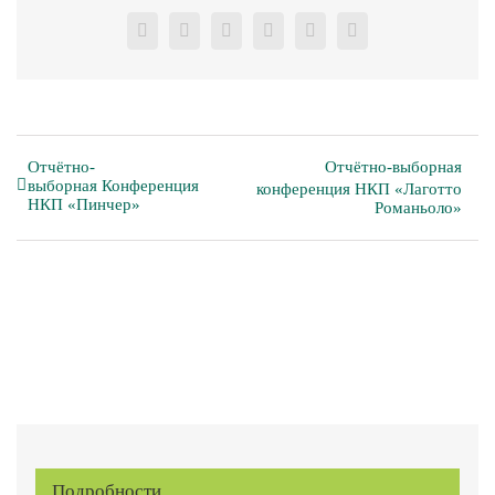
Facebook
X
Reddit
LinkedIn
Pinterest
Vk
Отчётно-
Отчётно-выборная
выборная Конференция
конференция НКП «Лаготто
НКП «Пинчер»
Романьоло»
Подробности