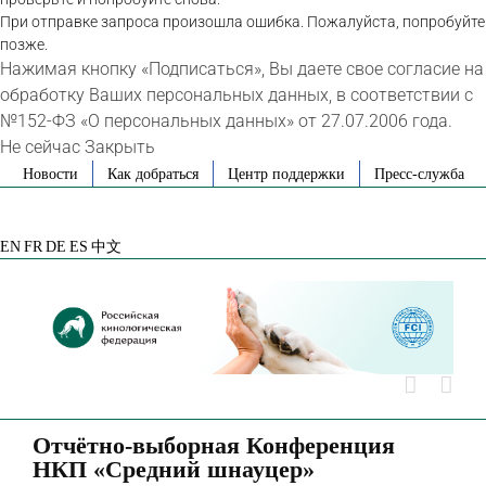
При отправке запроса произошла ошибка. Пожалуйста, попробуйте
позже.
Нажимая кнопку «Подписаться», Вы даете свое согласие на
обработку Ваших персональных данных, в соответствии с
№152-ФЗ «О персональных данных» от 27.07.2006 года.
Не сейчас
Закрыть
Skip
Новости
Как добраться
Центр поддержки
Пресс-служба
to
VK
Telegram
YouTube
Rutube
Яндекс
content
Дзен
EN
FR
DE
ES
中文
Отчётно-выборная Конференция
НКП «Средний шнауцер»