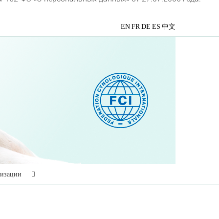
VK
Telegram
YouTube
Rutube
Яндекс
EN
FR
DE
ES
中文
Дзен
низации