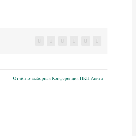
Facebook
X
Reddit
LinkedIn
Pinterest
Vk
Отчётно-выборная Конференция НКП Акита