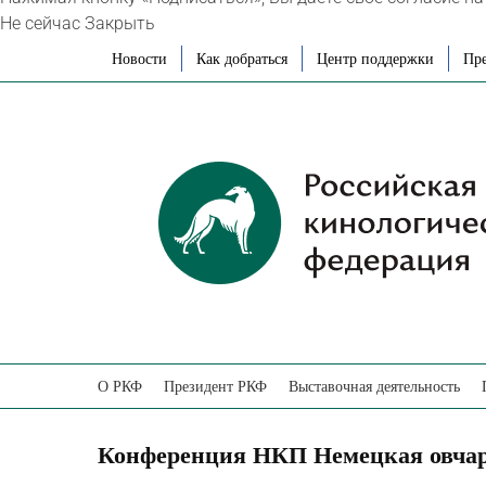
Не сейчас
Закрыть
Skip
Новости
Как добраться
Центр поддержки
Пре
to
content
О РКФ
Президент РКФ
Выставочная деятельность
Конференция НКП Немецкая овча