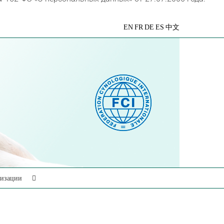
VK
Telegram
YouTube
Rutube
Яндекс
EN
FR
DE
ES
中文
Дзен
низации