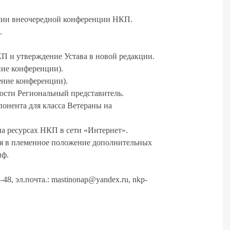
ссии внеочередной конференции НКП.
.
КП и утверждение Устава в новой редакции.
ние конференции).
ние конференции).
ности Региональный представитель.
понента для класса Ветераны на
а ресурсах НКП в сети «Интернет».
ия в племенное положение дополнительных
иф.
8, эл.почта.: mastinonap@yandex.ru, nkp-