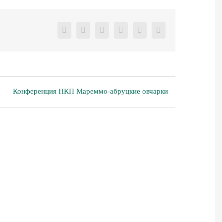
Facebook
X
Reddit
LinkedIn
Pinterest
Vk
Конференция НКП Мареммо-абруцкие овчарки