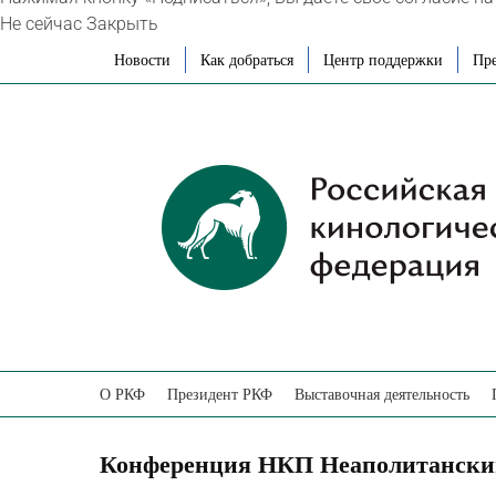
Не сейчас
Закрыть
Skip
Новости
Как добраться
Центр поддержки
Пре
to
content
О РКФ
Президент РКФ
Выставочная деятельность
Конференция НКП Неаполитански