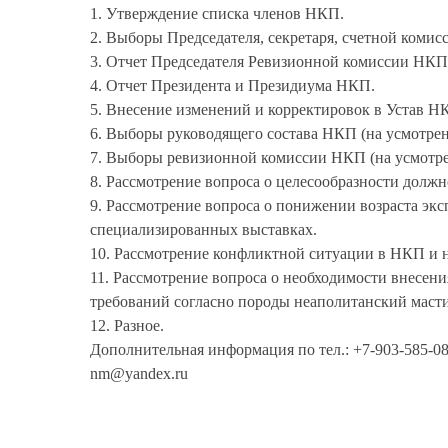
1. Утверждение списка членов НКП.
2. Выборы Председателя, секретаря, счетной коми
3. Отчет Председателя Ревизионной комиссии НКП
4. Отчет Президента и Президиума НКП.
5. Внесение изменений и корректировок в Устав Н
6. Выборы руководящего состава НКП (на усмотре
7. Выборы ревизионной комиссии НКП (на усмотре
8. Рассмотрение вопроса о целесообразности долж
9. Рассмотрение вопроса о понижении возраста экс
специализированных выставках.
10. Рассмотрение конфликтной ситуации в НКП и н
11. Рассмотрение вопроса о необходимости внесен
требований согласно породы неаполитанский маст
12. Разное.
Дополнительная информация по тел.: +7-903-585-08-4
nm@yandex.ru