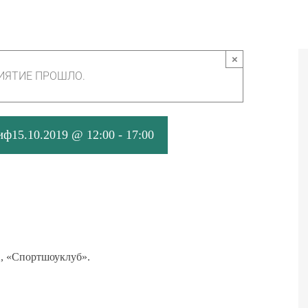
×
ИЯТИЕ ПРОШЛО.
иф
15.10.2019 @ 12:00
-
17:00
 2, «Спортшоуклуб».