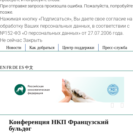
При отправке запроса произошла ошибка. Пожалуйста, попробуйте
позже.
Нажимая кнопку «Подписаться», Вы даете свое согласие на
обработку Ваших персональных данных, в соответствии с
№152-ФЗ «О персональных данных» от 27.07.2006 года.
Не сейчас
Закрыть
Skip
Новости
Как добраться
Центр поддержки
Пресс-служба
to
VK
Telegram
YouTube
Rutube
Яндекс
content
Дзен
EN
FR
DE
ES
中文
Конференция НКП Французский
бульдог