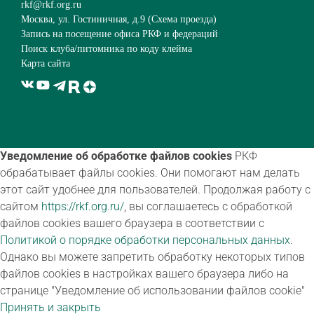
rkf@rkf.org.ru
Москва, ул. Гостиничная, д.9 (
Схема проезда
)
Запись на посещение офиса РКФ и федераций
Поиск клуба/питомника по коду клейма
Карта сайта
Уведомление об обработке файлов cookies
РКФ
обрабатывает файлы cookies. Они помогают нам делать
этот сайт удобнее для пользователей. Продолжая работу с
сайтом
https://rkf.org.ru/
, вы соглашаетесь с обработкой
файлов cookies вашего браузера в соответствии с
Политикой о порядке обработки персональных данных
.
Однако вы можете запретить обработку некоторых типов
файлов cookies в настройках вашего браузера либо на
странице "Уведомление об использовании файлов cookie"
Принять и закрыть