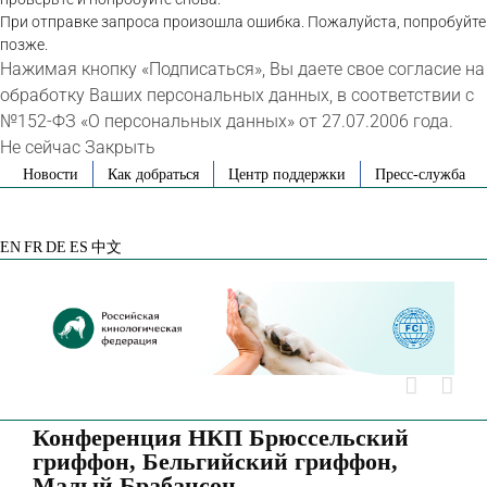
При отправке запроса произошла ошибка. Пожалуйста, попробуйте
позже.
Нажимая кнопку «Подписаться», Вы даете свое согласие на
обработку Ваших персональных данных, в соответствии с
№152-ФЗ «О персональных данных» от 27.07.2006 года.
Не сейчас
Закрыть
Skip
Новости
Как добраться
Центр поддержки
Пресс-служба
to
VK
Telegram
YouTube
Rutube
Яндекс
content
Дзен
EN
FR
DE
ES
中文
Конференция НКП Брюссельский
гриффон, Бельгийский гриффон,
Малый Брабансон