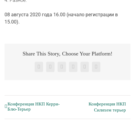
4. Разное.
08 августа 2020 года 16.00 (начало регистрации в
15.00).
Share This Story, Choose Your Platform!
Facebook
X
Reddit
LinkedIn
Pinterest
Vk
Конференция НКП Керри-
Конференция НКП
Блю-Терьер
Силихем терьер