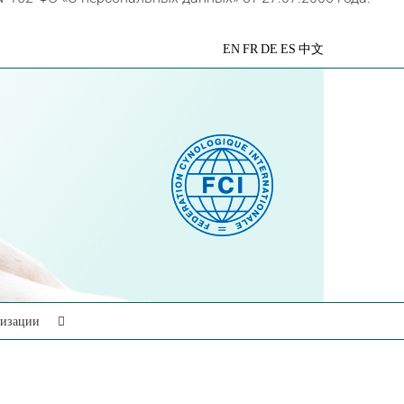
VK
Telegram
YouTube
Rutube
Яндекс
EN
FR
DE
ES
中文
Дзен
низации