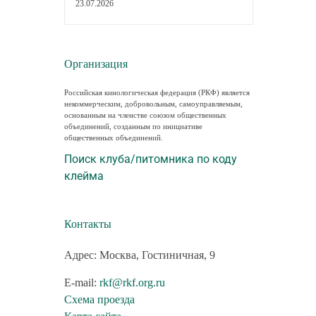
23.07.2026
Организация
Российская кинологическая федерация (РКФ) является
некоммерческим, добровольным, самоуправляемым,
основанным на членстве союзом общественных
объединений, созданным по инициативе
общественных объединений.
Поиск клуба/питомника по коду
клейма
Контакты
Адрес: Москва, Гостиничная, 9
E-mail:
rkf@rkf.org.ru
Схема проезда