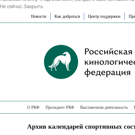
Не сейчас
Закрыть
Skip
Новости
Как добраться
Центр поддержки
Пре
to
content
О РКФ
Президент РКФ
Выставочная деятельность
Архив календарей спортивных сос