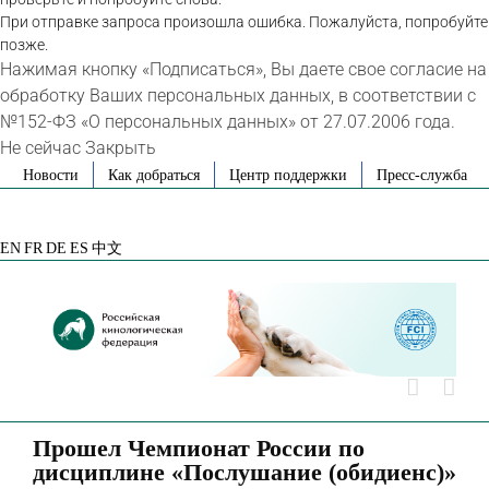
При отправке запроса произошла ошибка. Пожалуйста, попробуйте
позже.
Нажимая кнопку «Подписаться», Вы даете свое согласие на
обработку Ваших персональных данных, в соответствии с
№152-ФЗ «О персональных данных» от 27.07.2006 года.
Не сейчас
Закрыть
Skip
Новости
Как добраться
Центр поддержки
Пресс-служба
to
VK
Telegram
YouTube
Rutube
Яндекс
content
Дзен
EN
FR
DE
ES
中文
Прошел Чемпионат России по
дисциплине «Послушание (обидиенс)»