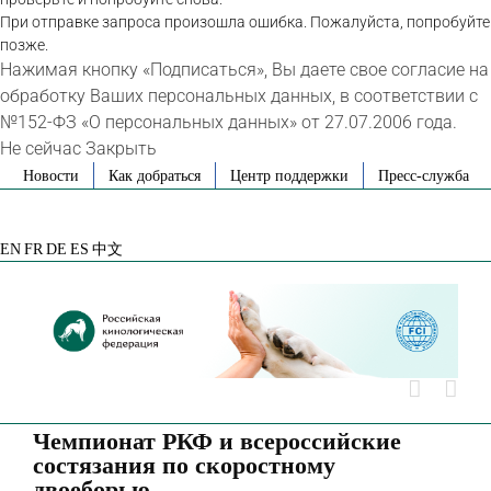
При отправке запроса произошла ошибка. Пожалуйста, попробуйте
позже.
Нажимая кнопку «Подписаться», Вы даете свое согласие на
обработку Ваших персональных данных, в соответствии с
№152-ФЗ «О персональных данных» от 27.07.2006 года.
Не сейчас
Закрыть
Skip
Новости
Как добраться
Центр поддержки
Пресс-служба
to
VK
Telegram
YouTube
Rutube
Яндекс
content
Дзен
EN
FR
DE
ES
中文
Чемпионат РКФ и всероссийские
состязания по скоростному
двоеборью