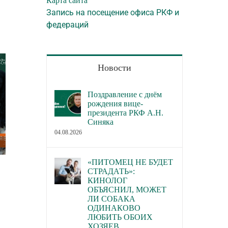
Карта сайта
Запись на посещение офиса РКФ и
федераций
Новости
Поздравление с днём
рождения вице-
президента РКФ А.Н.
Синяка
04.08.2026
«ПИТОМЕЦ НЕ БУДЕТ
В каких городах пройдут новые
В Торгово-пром
СТРАДАТЬ»:
семинары РКФ по собаководству
палате РФ обсуд
КИНОЛОГ
ОБЪЯСНИЛ, МОЖЕТ
законопроект о р
23.07.2026
ЛИ СОБАКА
деятельности по 
ОДИНАКОВО
домашних живот
ЛЮБИТЬ ОБОИХ
ХОЗЯЕВ