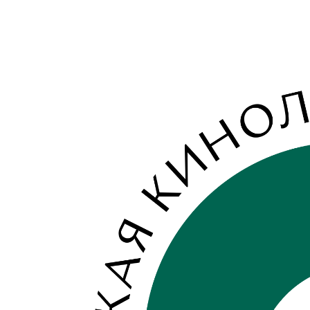
View
Larger
Image