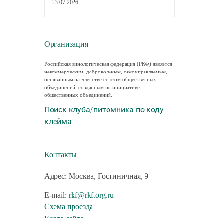
23.07.2026
Организация
Российская кинологическая федерация (РКФ) является
некоммерческим, добровольным, самоуправляемым,
основанным на членстве союзом общественных
объединений, созданным по инициативе
общественных объединений.
Поиск клуба/питомника по коду
клейма
Контакты
Адрес: Москва, Гостиничная, 9
E-mail:
rkf@rkf.org.ru
Схема проезда