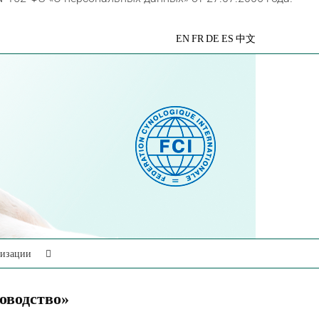
VK
Telegram
YouTube
Rutube
Яндекс
EN
FR
DE
ES
中文
Дзен
низации
оводство»