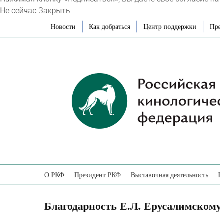
Не сейчас
Закрыть
Skip
Новости
Как добраться
Центр поддержки
Пре
to
content
О РКФ
Президент РКФ
Выставочная деятельность
Благодарность Е.Л. Ерусалимскому