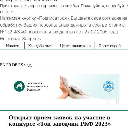
При отправке запроса произошла ошибка. Пожалуйста, попробуйте
позже.
Нажимая кнопку «Подписаться», Вы даете свое согласие на
обработку Ваших персональных данных, в соответствии с
№152-ФЗ «О персональных данных» от 27.07.2006 года.
Не сейчас
Закрыть
Skip
Новости
Как добраться
Центр поддержки
Пресс-служба
to
VK
Telegram
YouTube
Rutube
Яндекс
content
Дзен
EN
FR
DE
ES
中文
Открыт прием заявок на участие в
конкурсе «Топ заводчик РКФ 2023»