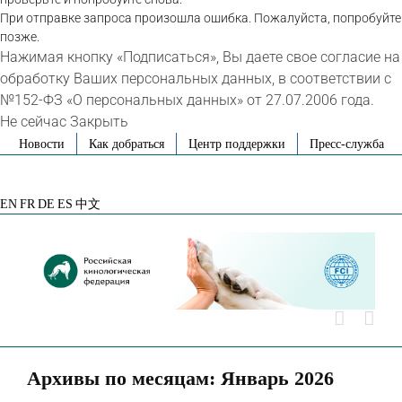
При отправке запроса произошла ошибка. Пожалуйста, попробуйте
позже.
Нажимая кнопку «Подписаться», Вы даете свое согласие на
обработку Ваших персональных данных, в соответствии с
№152-ФЗ «О персональных данных» от 27.07.2006 года.
Не сейчас
Закрыть
Skip
Новости
Как добраться
Центр поддержки
Пресс-служба
to
VK
Telegram
YouTube
Rutube
Яндекс
content
Дзен
EN
FR
DE
ES
中文
Архивы по месяцам:
Январь 2026