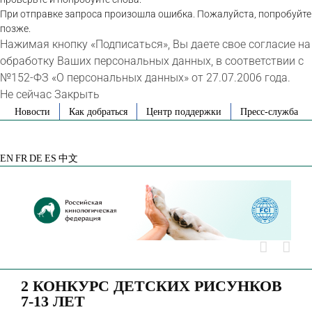
При отправке запроса произошла ошибка. Пожалуйста, попробуйте
позже.
Нажимая кнопку «Подписаться», Вы даете свое согласие на
обработку Ваших персональных данных, в соответствии с
№152-ФЗ «О персональных данных» от 27.07.2006 года.
Не сейчас
Закрыть
Skip
Новости
Как добраться
Центр поддержки
Пресс-служба
to
VK
Telegram
YouTube
Rutube
Яндекс
content
Дзен
EN
FR
DE
ES
中文
2 КОНКУРС ДЕТСКИХ РИСУНКОВ
7-13 ЛЕТ