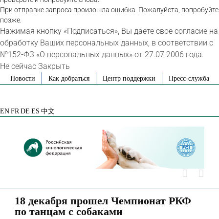
При отправке запроса произошла ошибка. Пожалуйста, попробуйте
позже.
Нажимая кнопку «Подписаться», Вы даете свое согласие на
обработку Ваших персональных данных, в соответствии с
№152-ФЗ «О персональных данных» от 27.07.2006 года.
Не сейчас
Закрыть
Skip
Новости
Как добраться
Центр поддержки
Пресс-служба
to
VK
Telegram
YouTube
Rutube
Яндекс
content
Дзен
EN
FR
DE
ES
中文
18 декабря прошел Чемпионат РКФ
по танцам с собаками