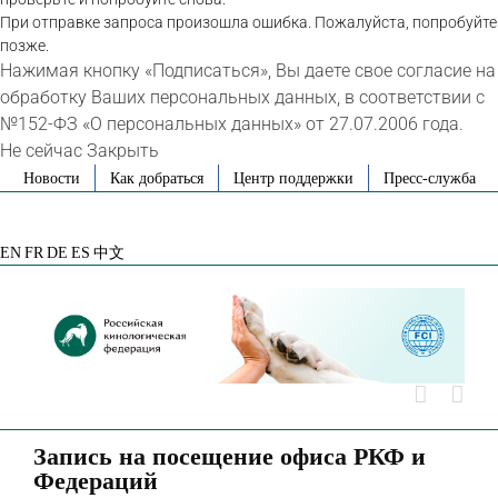
При отправке запроса произошла ошибка. Пожалуйста, попробуйте
позже.
Нажимая кнопку «Подписаться», Вы даете свое согласие на
обработку Ваших персональных данных, в соответствии с
№152-ФЗ «О персональных данных» от 27.07.2006 года.
Не сейчас
Закрыть
Skip
Новости
Как добраться
Центр поддержки
Пресс-служба
to
VK
Telegram
YouTube
Rutube
Яндекс
content
Дзен
EN
FR
DE
ES
中文
Запись на посещение офиса РКФ и
Федераций