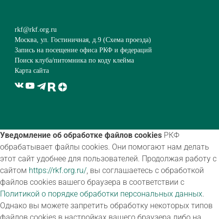
rkf@rkf.org.ru
Москва, ул. Гостиничная, д.9 (
Схема проезда
)
Запись на посещение офиса РКФ и федераций
Поиск клуба/питомника по коду клейма
Карта сайта
Уведомление об обработке файлов cookies
РКФ
обрабатывает файлы cookies. Они помогают нам делать
этот сайт удобнее для пользователей. Продолжая работу с
сайтом
https://rkf.org.ru/
, вы соглашаетесь с обработкой
файлов cookies вашего браузера в соответствии с
Политикой о порядке обработки персональных данных
.
Однако вы можете запретить обработку некоторых типов
файлов cookies в настройках вашего браузера либо на